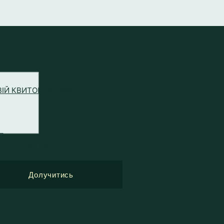
ВІЙ КВИТОК ДО ЗМІН В ЖИТТІ
Перша частина челенджу по
книзі вже в каналі
Долучитись