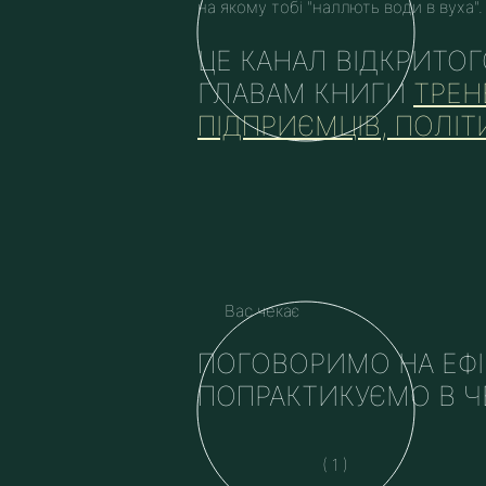
на якому тобі "наллють води в вуха".
ЦЕ КАНАЛ ВІДКРИТО
ГЛАВАМ КНИГИ
ТРЕН
ПІДПРИЄМЦІВ, ПОЛІТ
Вас чекає
ПОГОВОРИМО НА ЕФІР
ПОПРАКТИКУЄМО В Ч
( 1 )