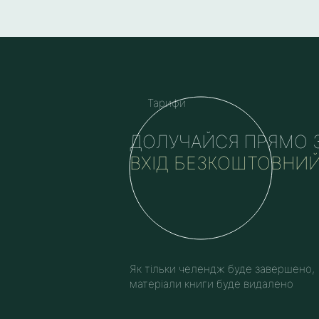
Тарифи
ДОЛУЧАЙСЯ ПРЯМО З
ВХІД БЕЗКОШТОВНИЙ
Як тільки челендж буде завершено,
матеріали книги буде видалено