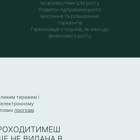
можливостями для росту
Розвиток підприємницького
мислення та розширення
горизонтів
Гармонізація стосунків, як ключ до
фінансового росту
еликим тиражем і
в електронному
упових
програм
.
 ПРОХОДИТИМЕШ
ЩЕ НЕ ВИДАНА В