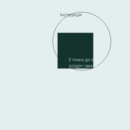
Інструкція
( 1 )
3 тижні до ефіру читаємо од
розділ і виконуємо завдання 
нього