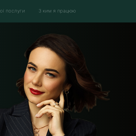
ої послуги
З ким я працюю