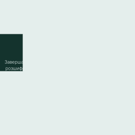
( 3 )
Завершальним етапом,
розшифровкою всього
ідомленого буде безкоштовний
 20.09 на 18:00 по Києву на тему
Мислення достатку, як основа
багатства»
укай цей час в календарі, адже така
взаємодія вартує від 350$ ⏰ ]