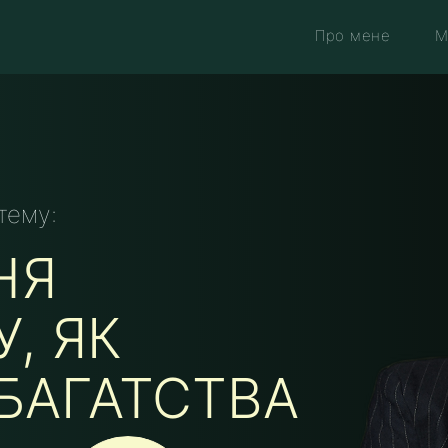
Про мене
М
тему:
НЯ
, ЯК
БАГАТСТВА