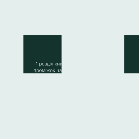
( 2 )
ин
1 розділ книги читається весь
з
проміжок часу, всі дні одне й те
саме, доки не вийде наступна
усв
частина в чат
ефір
«
[заб