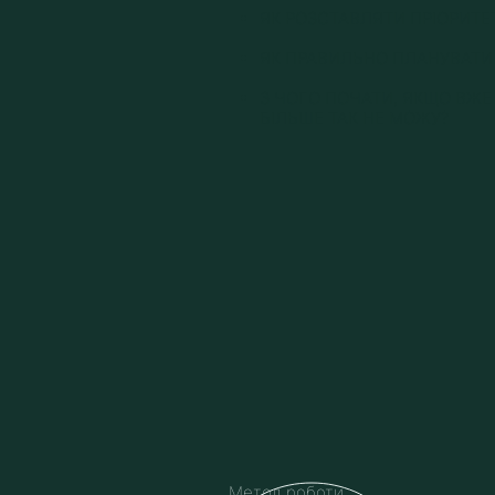
‌ЯК РОЗСТАВЛЯТИ ПРІОРИТЕ
ЯК ПРАВИЛЬНО ПЛАНУВАТИ 
З ЧОГО ПОЧАТИ, ЯКЩО ВЖЕ 
БІЛЬШЕ ТАК НЕ МОЖУ?
Метод роботи