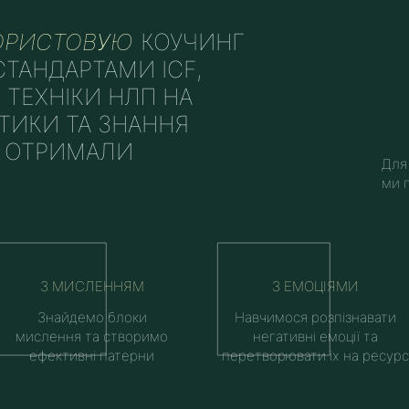
КОРИСТОВУЮ
КОУЧИНГ
ТАНДАРТАМИ ICF,
І ТЕХНІКИ НЛП НА
ТИКИ ТА ЗНАННЯ
И ОТРИМАЛИ
Для
ми 
З МИСЛЕННЯМ
З ЕМОЦІЯМИ
Знайдемо блоки
Навчимося розпізнавати
мислення та створимо
негативні емоції та
ефективні патерни
перетворювати їх на ресурс