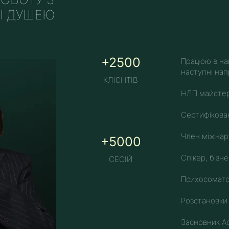
І ДУШЕЮ
+2500
Працюю в на
наступні нап
КЛІЄНТІВ
НЛП майсте
Сертифікова
Член міжнаро
+5000
Спікер, бізн
СЕСІЙ
Психосомат
Розстановк
Засновник Ac