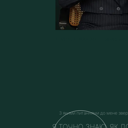
ELVIRA.FEDIUCHKO
тренер мисл
З якими питаннями до мене зве
​Я ТОЧНО ЗНАЮ, ЯК