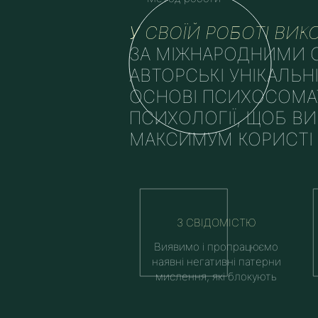
У СВОЇЙ РОБОТІ ВИ
ЗА МІЖНАРОДНИМИ С
АВТОРСЬКІ УНІКАЛЬН
ОСНОВІ ПСИХОСОМА
ПСИХОЛОГІЇ, ЩОБ В
МАКСИМУМ КОРИСТІ
З СВІДОМІСТЮ
Виявимо і пропрацюємо
наявні негативні патерни
мислення, які блокують