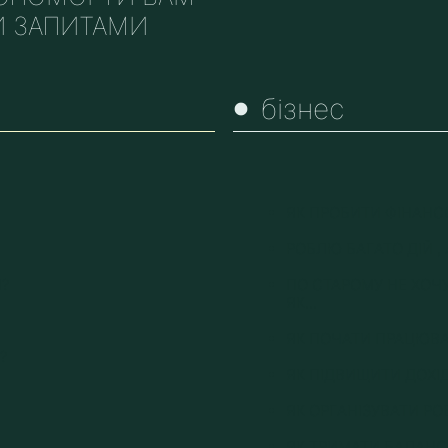
И ЗАПИТАМИ
бізнес
ЯК ПРОБИТИ ФІНАНС
РОБЛЮ БАГАТО ДІЙ , 
І?
ПО СТАРОМУ НЕ ХОЧУ
ЯК...
ЯК ПОЧАТИ ПРАЦЮВА
?
ЯК ПІДВИЩИТИ ДОХІ
ЯК ОРГАНІЗУВАТИ Р
‌ЯК ТРИМАТИ БАЛАНС