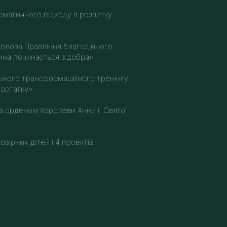
ематичного підходу в розвитку
Голова Правління благодійного
на починається з добра»
льного трансформаційного тренінгу
остатку»
 орденом Королеви Анни і Святої
вірних дітей і 4 проектів