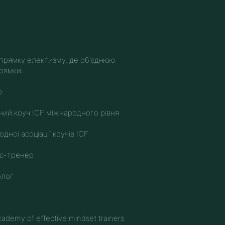
прямку електизму, де об'єднюю
рямки:
р
ний коуч ICF міжнародного рівня
дної асоціації коучів ICF
ес-тренер
олог
и
ademy of effective mindset trainers