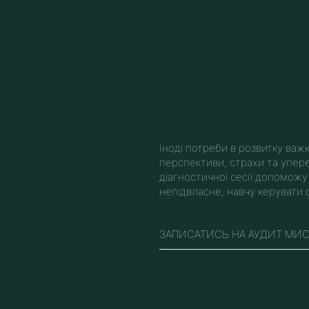
ТИ?
ЖИТТЯ?
І ВСЕ ВСТИГАТИ?
ЯК ПІДВИЩИТИ СВОЮ
Є ВІДЧУТТЯ , ЩО
ЯК СТАТИ ВПЕВНЕНИ
ПРО СЕБЕ?
Іноді потреби в розвитку важк
перспективи, страхи та упе
діагностичної сесії допоможу
непідвласне, навчу керувати
ЗАПИСАТИСЬ НА АУДИТ МИ