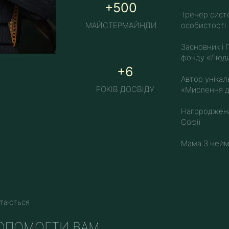
+500
Тренер сист
МАЙСТЕРМАЙНДИ
особистості
Засновник і 
фонду «Люди
+6
ення достатку
Автор уніка
РОКІВ ДОСВІДУ
«Мислення д
Нагороджена
Софії
Мама 3 неймо
ртаються
 ДОПОМОГТИ ВАМ