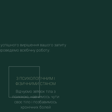
 успішного вирішення вашого запиту
проведемо всебічну роботу:
З ПСИХОЛОГІЧНИМ І
ФІЗИЧНИМИ СТАНОМ
Відчуємо зв’язок тіла з
психікою, навчимось чути
своє тіло і позбавимось
хронічних болей