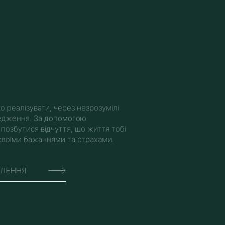
 ЕФЕКТИВНІСТЬ?
М ЕКСПЕРТОМ І ЗАЯВЛЯТИ
о реалізувати, через незрозумілі
редження. За допомогою
 позбутися відчуття, що життя тобі
 своїми бажаннями та страхами.
СЛЕННЯ