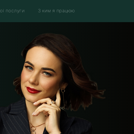
ої послуги
З ким я працюю