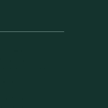
ОВУ СТЕЛЮ?
А РЕЗУЛЬТАТУ НЕМАЄ...
, А ПО НОВОМУ НЕ ЗНАЮ
ТИ НА СЕБЕ?
Д?
ОБОТУ КОМАНДИ?
 РОБОТА/СІМ'Я/ОСОБИСТЕ