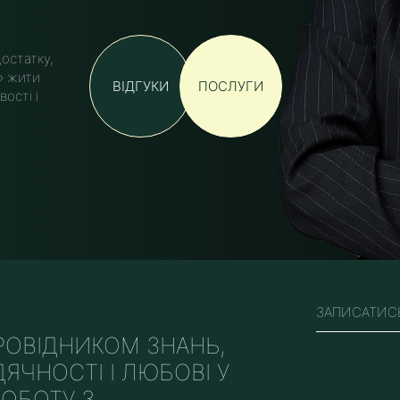
остатку,
о» жити
ВІДГУКИ
ПОСЛУГИ
ості і
ЗАПИСАТИС
РОВІДНИКОМ ЗНАНЬ,
ВДЯЧНОСТІ І ЛЮБОВІ У
РОБОТУ З