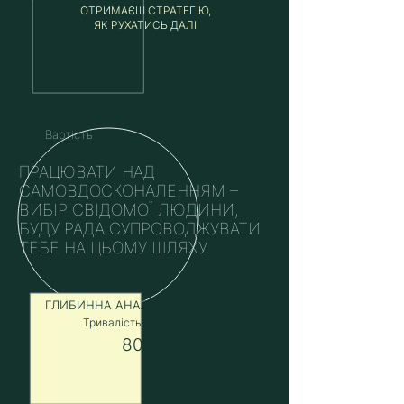
ОТРИМАЄШ СТРАТЕГІЮ,
ЯК РУХАТИСЬ ДАЛІ
Вартість
ПРАЦЮВАТИ НАД
САМОВДОСКОНАЛЕННЯМ –
ВИБІР СВІДОМОЇ ЛЮДИНИ,
БУДУ РАДА СУПРОВОДЖУВАТИ
ТЕБЕ НА ЦЬОМУ ШЛЯХУ.
ГЛИБИННА АНАЛІЗ МИСЛЕННЯ
Тривалість: 60 хвилин
800€