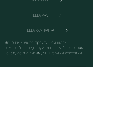
INSTAGRAM
TELEGRAM
TELEGRAM-КАНАЛ
Якщо ви хочете пройти цей шлях
самостійно, підписуйтесь на мій Телеграм-
канал, де я ділитимуся цікавими статтями