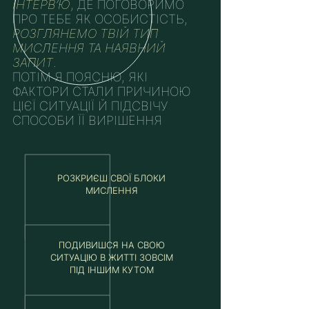
ІНТЕРВ’Ю
, ДЕ ПОГОВОРИМО
ПРО ТЕБЕ ЯК ОСОБИСТІСТЬ,
РОЗГЛЯНЕМО ТВІЙ ТИП
МИСЛЕННЯ ТА НАЯВНИЙ
ЗАПИТ
.
ПОТІМ Я ПОЯСНЮ, ЯКІ
ФАКТОРИ СТАЛИ ПРИЧИНОЮ
ЦІЄЇ СИТУАЦІЇ Й ПІДСВІЧУ
СПОСОБИ ЇЇ ВИРІШЕННЯ
РОЗКРИЄШ СВОЇ БЛОКИ
МИСЛЕННЯ
ПОДИВИШСЯ НА СВОЮ
СИТУАЦІЮ В ЖИТТІ ЗОВСІМ
ПІД ІНШИМ КУТОМ